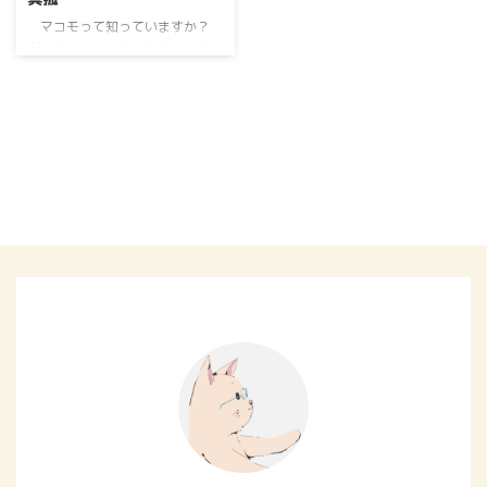
マコモって知っていますか？
日本の古き良き時代から愛さ
れてきた、 水辺に咲く美しい植
物
水田や池のそばで見かける
ことが多いこのマコモは、 昔か
ら日本の風景に溶け込んでいて、
私たちの生活に寄り添ってくれて
るの
昔の人たちも、この自然
の恵みを 日常に取り入れていた
んだって
マコモ（真菰）の魅
力を一緒に探っていきましょう！
&n ...