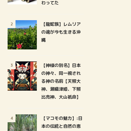
わってた
【龍蛇族】レムリア
2
の魂が今も生きる沖
縄
【神様の別名】日本
3
の神々、同一視され
る神の名前【天照大
神、瀬織津姫、下照
比売神、大山祇命】
【マコモの魅力】:日
4
本の伝統と自然の恵