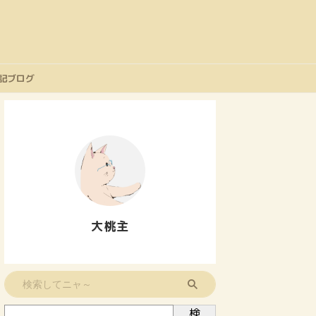
記ブログ
大桃主
検