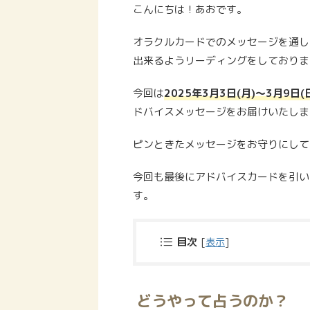
こんにちは！あおです。
オラクルカードでのメッセージを通し
出来るようリーディングをしておりま
今回は
2025
年
3
月
3
日
(
月
)
〜
3
月
9
日
(
ドバイスメッセージをお届けいたしま
ピンときたメッセージをお守りにして
今回も最後にアドバイスカードを引い
す。
目次
[
表示
]
どうやって占うのか？