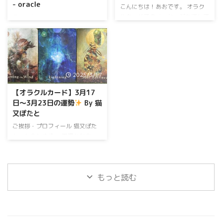
- oracle
セージを、お守りにして8日間を
い。 どうやって占うのか？ 私の
こんにちは！あおです。 オラク
過ごしてみてください。 どうや
占術は「オラクルカードリーディ
ルカードでのメッセージを通して
こんにちは！yuna - water -
って占うのか？ 私の占術は「タ
ング」です。 オラクルカードと
皆様のお悩みや迷いに多角的な視
oracle です。 期間限定で、週間
ロットリーデ ...
は神託、つまり神様か ...
点と気付きをお届け出来るようリ
占いの記事を書かせていただいて
ーディングをしております。 今
おりました。 今回がひとまず最
回は2025年3月24日(月)〜3月31
終回となります！最後までお付き
日(月)までの約１週間について、
合いどうぞよろしくお願いいたし
2025/3/17
4種類のオラクルカードからアド
ます
今回は3月24日（月）〜3
バイスメッセージをお届けいたし
月31日（月）までの期間につい
【オラクルカード】3月17
ます。 ピンときたメッセージを
て、オラクルカードからアドバイ
日〜3月23日の運勢
By 猫
お守りにして１週間を過ごしてみ
スメッセージをお届けします。
又ぽたと
てはいかがでしょうか？ 期間限
ピンときたメッセージをお守りに
定だったこの週間占い記事は今回
して、毎日を過ごしてみてくださ
ご挨拶・プロフィール 猫又ぽた
で最終回となります。 なので、
い。 どうやって占うのか？ 私の
と、と申します。 不慣れなカー
今回は最後に4月以降のアドバイ
占術は「オラクルカードリーディ
ドを肉球でシャッフルして ご縁
スカードを引いてみましたので、
ング」です。 オラクルカードと
のあった方に、メッセージをお届
最後までお楽しみい ...
は、神託、つまり神 ...
けします。 人間さんが豊かな毎
日を過ごせるように 猫又生を邁
もっと読む
進しております
今回は2025年
3月17日〜3月23日について、 オ
ラクルカードからアドバイスメッ
セージをお届けします。 ピンと