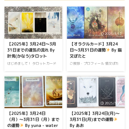
2025/2/25
2025/3/17
【2025年】3月24日～3月
【オラクルカード】3月24
31日までの運気の流れ By
日〜3月31日の運勢
By 猫
叶兎(かなう)タロット
又ぽたと
はじめまして！ タロットカード
ご挨拶・プロフィール 猫又ぽた
やオラクルカードでリーディング
と、と申します。 不慣れなカー
をしております、叶兎
かな
ドを肉球でシャッフルして ご縁
うタロットです！ あなた様の大
のあった方に、メッセージをお届
切な想いが叶いますよう心を込め
けします。 人間さんが豊かな毎
てカードを引かせて頂きますの
日を過ごせるように 猫又生を邁
で、少しでもお役に立てましたら
進しております
今回は2025年
2025/3/23
2025/3/24
幸いです
今回は3月24日～3月
3月24日〜3月31日について、 オ
31日までの流れまでの流れつい
ラクルカードからアドバイスメッ
【2025年】3月24日
【2025年】3月24日(月)〜
て、タロットカードとオラクルカ
セージをお届けします。 ピンと
（月）〜3月31日（月）まで
3月31日(月)までの運勢
ードからアドバイスメッセージを
きたメッセージを、 お守りにし
の運勢
By yuna - water
By あお
お届けします。 ピンときたメッ
て１週間を過ごしてみてくださ