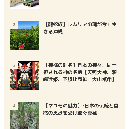
【龍蛇族】レムリアの魂が今も生
2
きる沖縄
【神様の別名】日本の神々、同一
3
視される神の名前【天照大神、瀬
織津姫、下照比売神、大山祇命】
【マコモの魅力】:日本の伝統と自
4
然の恵みを受け継ぐ真菰