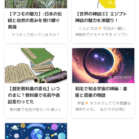
2023/11/1
2023/10/7
【マコモの魅力】:日本の伝
【世界の神話①】エジプト
統と自然の恵みを受け継ぐ
神話の魅力を深掘り！
真菰
こんにちは
今日は一緒に、
神秘的でドキドキする エジプト
マコモって知っていますか？
神話の世界を冒険しましょう
日本の古き良き時代から愛さ
古代の物語が、私たちに魅力的な
れてきた、 水辺に咲く美しい植
謎と 冒険の扉を開いてくれるこ
物
水田や池のそばで見かける
と間違いなしですよ
さあ、
ことが多いこのマコモは、 昔か
ワクワクする探求の時間を 一緒
ら日本の風景に溶け込んでいて、
に楽しんでいきましょう
エ
私たちの生活に寄り添ってくれて
2023/10/5
2023/10/3
ジプト神話って何？
エジプ
るの
昔の人たちも、この自然
ト神話って、古代エジプト ...
の恵みを 日常に取り入れていた
【歴史教科書の変化】いつ
和名で知る宇宙の神秘：星
んだって
マコモ（真菰）の魅
のまに？教科書で名前や表
座と惑星の物語
力を一緒に探っていきましょう！
記変わってた
&n ...
宇宙
キラキラしてて不思議な
場所だよね。 私たちの日常に
教科書で名前が変わった偉人と
も、たくさんの星
や 惑星
が
か、 昔と今の日本史
について
ちりばめられているの。 そし
お話しするのって、 すごくワク
て、知ってた？ これらの星や惑
ワクするよね
。 私たちがどう
星には、日本だけの 特別な名前
歴史を見てきたかって、 時代と