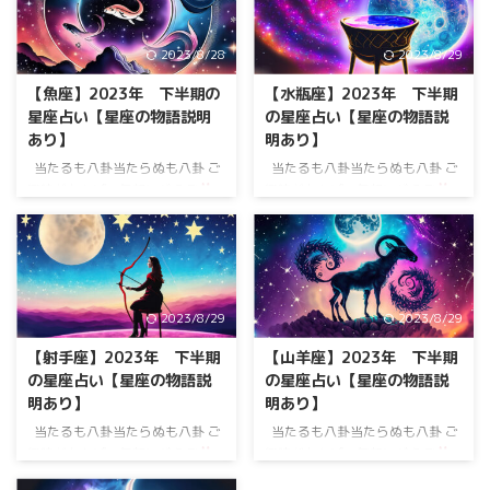
2023/8/28
2023/8/29
【魚座】2023年 下半期の
【水瓶座】2023年 下半期
星座占い【星座の物語説明
の星座占い【星座の物語説
あり】
明あり】
当たるも八卦当たらぬも八卦 ご
当たるも八卦当たらぬも八卦 ご
興味があれば、気軽にどうぞ
興味があれば、気軽にどうぞ
星の物語と一緒に、下半期の星座
星の物語と一緒に、下半期の星座
占いです。 気に入ったところだ
占いです。 気に入ったところだ
け、受け取って頂ければ、 幸い
け、受け取って頂ければ、 幸い
です。 12星座の魚座について
です。 12星座の水瓶座につい
魚座（Pisces）の基本情報 期
て 水瓶座（Aquarius）の基本情
2023/8/29
2023/8/29
間：2月19日～3月20日 支配惑
報 期間：1月20日～2月18日 支
星：海王星（Neptune）と、昔か
配惑星：天王星（Uranus）、昔
【射手座】2023年 下半期
【山羊座】2023年 下半期
らの友達、木星（Jupiter） 元素
は土星（Saturn）とも言われて
の星座占い【星座の物語説
の星座占い【星座の物語説
（エレメント）：水 性格：感受
たよ 元素（エレメント）：風
明あり】
明あり】
性が高く、思いやりのあるあな
性格や特性：水瓶座のあなたは、
た。 芸術的なセンスもバッチ
とっても独立心が強くて、 ...
当たるも八卦当たらぬも八卦 ご
当たるも八卦当たらぬも八卦 ご
リ！ でも、ちょっと夢見がちな
興味があれば、気軽にどうぞ
興味があれば、気軽にどうぞ
ところもあるかも？ &n ...
星の物語と一緒に、下半期の星座
星の物語と一緒に、下半期の星座