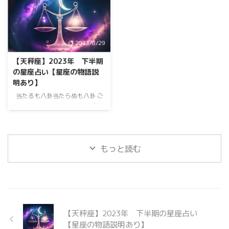
占いです。 気に入ったところだ
占いです。 気に入ったところだ
け、受け取って頂ければ、 幸い
け、受け取って頂ければ、 幸い
です。 12星座の射手座につい
です。 12星座の山羊座につい
て 射手座（Sagittarius）の基本
て 山羊座（Capricorn）の基本情
2023/8/29
情報 期間：11月23日～12月21日
報 期間：12月22日～1月19日 支
支配惑星：木星（Jupiter） 元
配惑星：土星（Saturn） 元素
【天秤座】2023年 下半期
素（エレメント）：火 性格や特
（エレメント）：土 性格や特
の星座占い【星座の物語説
性：あなたは、いつも前向きで、
性：あなたは真面目で、 何事も
明あり】
自由を愛するタイプね。 新しい
しっかりと計画して進めるタイプ
こと ...
ね。 頼りにさ ...
当たるも八卦当たらぬも八卦 ご
興味があれば、気軽にどうぞ
星の物語と一緒に、下半期の星座
占いです。 気に入ったところだ
け、受け取って頂ければ、 幸い
です。 12星座の天秤座につい
もっと読む
て 天秤座（Libra）の基本情報 期
間：9月23日～10月22日 支配惑
星：金星（Venus） 元素（エレ
メント）：風 性格や特性：あな
たは本当にフェアで、 いつもバ
ランスを大切にしてるよね。 人
【天秤座】2023年 下半期の星座占い
とのつながりを大 ...
【星座の物語説明あり】