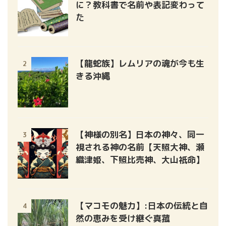
に？教科書で名前や表記変わって
た
【龍蛇族】レムリアの魂が今も生
2
きる沖縄
【神様の別名】日本の神々、同一
3
視される神の名前【天照大神、瀬
織津姫、下照比売神、大山祇命】
【マコモの魅力】:日本の伝統と自
4
然の恵みを受け継ぐ真菰